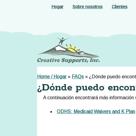
Skip
Hogar
Sobre nosotros
Clientes
to
main
content
Home / Hogar
»
FAQs
»
¿Dónde puedo encontr
¿Dónde puedo encont
A continuación encontrará más información 
ODHS: Medicaid Waivers and K Plan