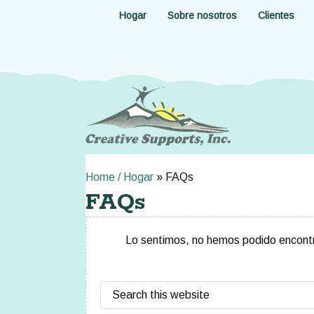
Skip
Hogar
Sobre nosotros
Clientes
to
main
content
Home / Hogar
»
FAQs
FAQs
Lo sentimos, no hemos podido encontra
Search
this