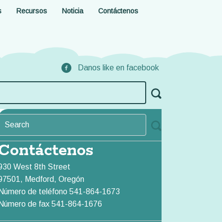
s
Recursos
Noticia
Contáctenos
Danos like en facebook
Contáctenos
930 West 8th Street
97501, Medford, Oregón
Número de teléfono 541-864-1673
Número de fax 541-864-1676