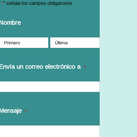
"
" señala los campos obligatorios
*
Nombre
Nombre
Apellidos
Envía un correo electrónico a
*
Mensaje
*